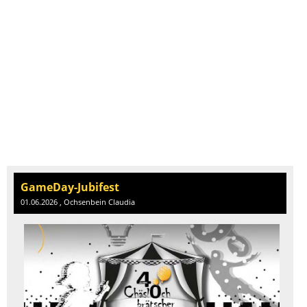
GameDay-Jubifest
01.06.2026
, Ochsenbein Claudia