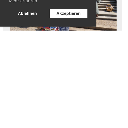
Mehr erfahren
Ablehnen
Akzeptieren
Wir gratulieren den frisch-gebackenen Chäsis!
supportculture
21.03.2023
, Ochsenbein Claudia