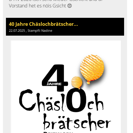
Vorstand het es nöis Gsicht 😍
40 Jahre Chäslochbrätscher...
22.07.2025
, Stampfli Nadine