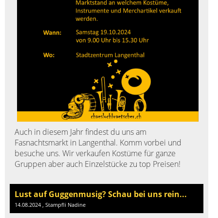
Auch in diesem Jahr findest du uns am
Fasnachtsmarkt in Langenthal. Komm vorbei und
besuche uns. Wir verkaufen Kostüme für ganze
Gruppen aber auch Einzelstücke zu top Preisen!
Lust auf Guggenmusig? Schau bei uns rein...
14.08.2024
, Stampfli Nadine