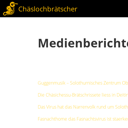
Chäslochbrätscher
Medienberich
Guggenmusik – Solothurnisches Zentrum Ob
Die Chäsichessu-Brätschrissete liess in Deit
Das Virus hat das Narrenvolk rund um Soloth
Fasnachthome das Fasnachtsvirus ist staerker