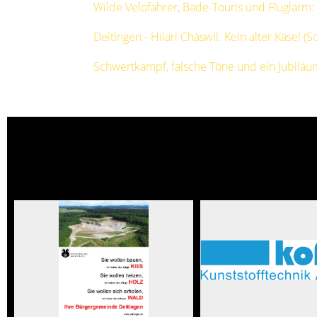
Wilde Velofahrer, Bade-Touris und Fluglärm
Deitingen - Hilari Chäswil: Kein alter Käse! (
Schwertkampf, falsche Töne und ein Jubiläu