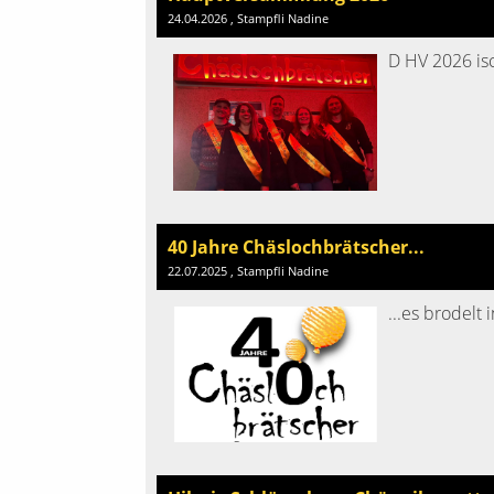
24.04.2026
, Stampfli Nadine
D HV 2026 isc
40 Jahre Chäslochbrätscher...
22.07.2025
, Stampfli Nadine
...es brodelt