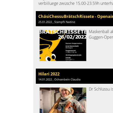
verbiiluege zwüsche 15.00-23.59h unterhalt
ChäsiChessuBrätschRissete - Openair 
25.01.2022
, Stampfli Nadine
Maskenball a
Guggen-Open
Hilari 2022
14.01.2022
, Ochsenbein Claudia
Dr Schlüssu i