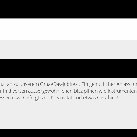
tzt an zu unserem GmaeDay-Jubifest. Ein gemütlicher Anlass fü
r in diversen aussergewöhnlichen Disziplinen wie Instrumenten
sen usw. Gefragt sind Kreativität und etwas Geschick!