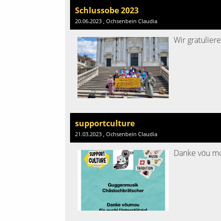
Schlussobe 2023
20.06.2023
, Ochsenbein Claudia
Wir gratulier
supportculture
21.03.2023
, Ochsenbein Claudia
Danke vöu mou