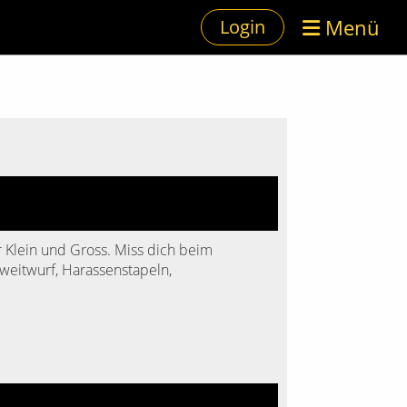
Menü
Login
r Klein und Gross. Miss dich beim
weitwurf, Harassenstapeln,