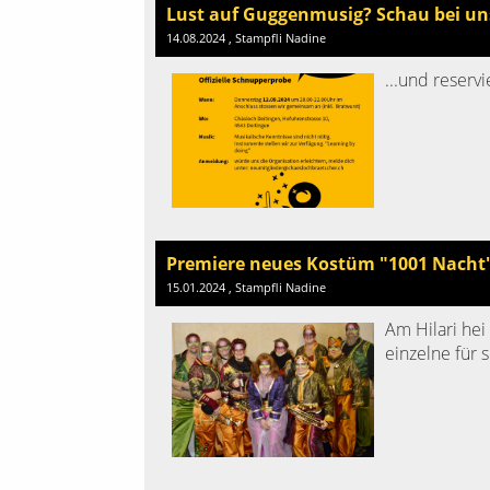
Lust auf Guggenmusig? Schau bei uns
14.08.2024
, Stampfli Nadine
...und reserv
Premiere neues Kostüm "1001 Nacht
15.01.2024
, Stampfli Nadine
Am Hilari hei
einzelne für s