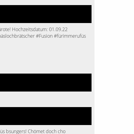
hürote! Hochzeitsdatum: 01.09.22
häslochbrätscher #Fusion #fürimmerufüs
it üs bsungers! Chömet doch cho