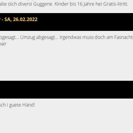
e öich diversi Guggene. Kinder bis 16 Jahre hei Gratis-Iitritt.
- SA, 26.02.2022
bgesagt... Umzug abgesagt... Irgendwas muss doch am Fasnacht
air
sch i guete Händ!