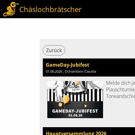
Chäslochbrätscher
Zurück
GameDay-Jubifest
01.06.2026
, Ochsenbein Claudia
Melde dich je
Plauschturnie
Torwandschies
Hauptversammlung 2026