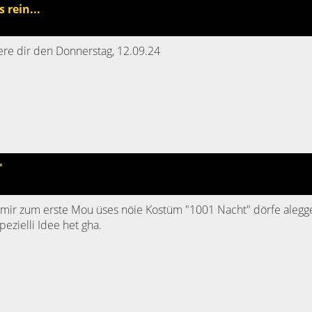
 rein...
iere dir den Donnerstag, 12.09.24
"
 mir zum erste Mou üses nöie Kostüm "1001 Nacht" dörfe alegg
pezielli Idee het gha.