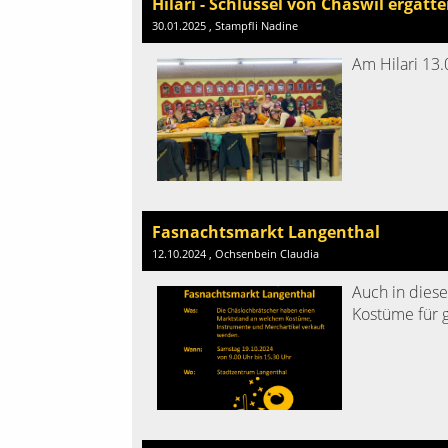
Hilari - Schlüssel von Chäswil ergatte
30.01.2025
, Stampfli Nadine
Am Hilari 13.
Fasnachtsmarkt Langenthal
12.10.2024
, Ochsenbein Claudia
Auch in dies
Kostüme für 