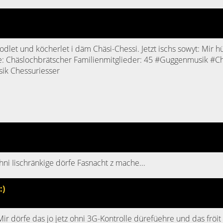
odlet und köcherlet i däm Chäsi-Chessi. Jetzt ischs sowyt: Mir 
: Chäslochbrätscher Familienmitglieder: 45 #Guggenmusik #C
k Chessuriesser
ni Iischränkige dörfe Fasnacht z mache...
:)
. Mir dörfe das jo jetz ohni 3G-Kontrolle dürefüehre und das frö