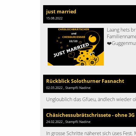
just married
15.08.2022
Laang hets br
Familienname
❤️Guggenmusi
Rückblick Solothurner Fasnacht
02.03.2022
, Stampfli Nadine
Ungloublich das Gfüeu, ändlech wieder oh
Chäsichessubrätschrissete - ohne 3G 
24.02.2022
, Stampfli Nadine
In grosse Schritte näheret sich üses Fest